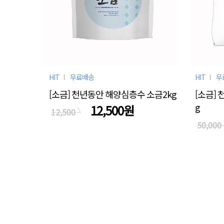
HIT
무료배송
HIT
무
[소금] 천년동안 해양심층수 소금2kg
[소금]
g
12,500원
12,500
50,000