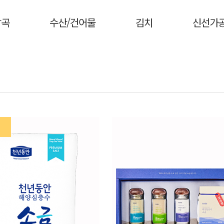
잡곡
수산/건어물
김치
신선가